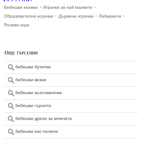
·
·
Бебешки книжки
Играчки за най малките
·
·
·
Образователни играчки
Дървени играчки
Лабиринти
Ролеви игри
Още търсения
бебешки бутилки
бебешки везни
бебешки възглавнички
бебешки гърнета
бебешки дрехи за момчета
бебешки еко пелени