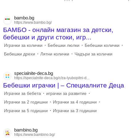
bambo.bg
https://www.bambo.bg/
БАМБО - онлайн магазин за детски,
бебешки и други стоки, игр...
·
·
·
Играчки за колички
Бебешки люлки
Бебешки колички
·
·
Бебешки дрехи
Лятни колички
Чадъри за колички
specialnite-deca.bg
https://specialnite-deca.bg/c/za-lyubopitni-d...
Бебешки играчки | – Специалните Деца
·
·
Играчки за бебета
играчки за развитие
·
·
Играчки за 2 годишни
Играчки за 4 годишни
·
Играчки за 5 годишни
Играчки за 3 годишни
bambino.bg
https://www.bambino.bg/