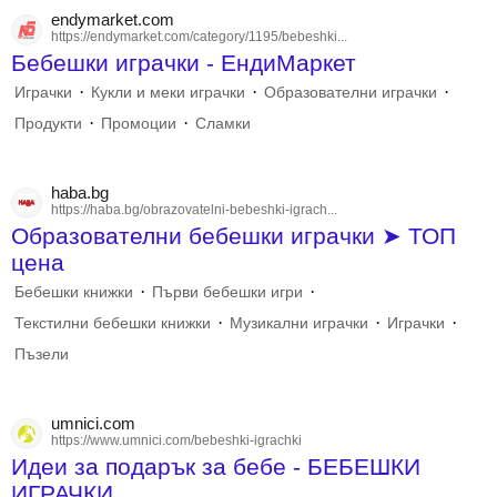
endymarket.com
https://endymarket.com/category/1195/bebeshki...
Бебешки играчки - ЕндиМаркет
·
·
·
Играчки
Кукли и меки играчки
Образователни играчки
·
·
Продукти
Промоции
Сламки
haba.bg
https://haba.bg/obrazovatelni-bebeshki-igrach...
Образователни бебешки играчки ➤ ТОП
цена
·
·
Бебешки книжки
Първи бебешки игри
·
·
·
Текстилни бебешки книжки
Музикални играчки
Играчки
Пъзели
umnici.com
https://www.umnici.com/bebeshki-igrachki
Идеи за подарък за бебе - БЕБЕШКИ
ИГРАЧКИ