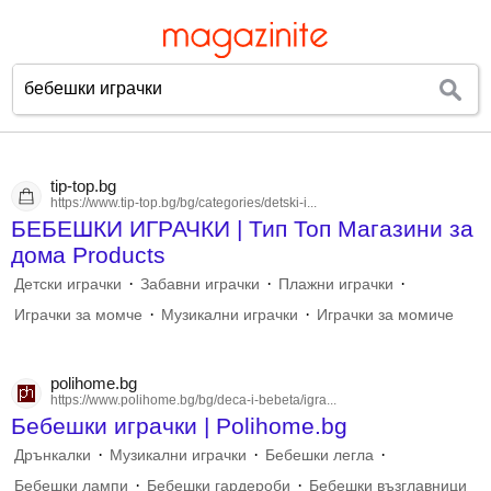
tip-top.bg
https://www.tip-top.bg/bg/categories/detski-i...
БЕБЕШКИ ИГРАЧКИ | Тип Топ Магазини за
дома Products
·
·
·
Детски играчки
Забавни играчки
Плажни играчки
·
·
Играчки за момче
Музикални играчки
Играчки за момиче
polihome.bg
https://www.polihome.bg/bg/deca-i-bebeta/igra...
Бебешки играчки | Polihome.bg
·
·
·
Дрънкалки
Музикални играчки
Бебешки легла
·
·
Бебешки лампи
Бебешки гардероби
Бебешки възглавници