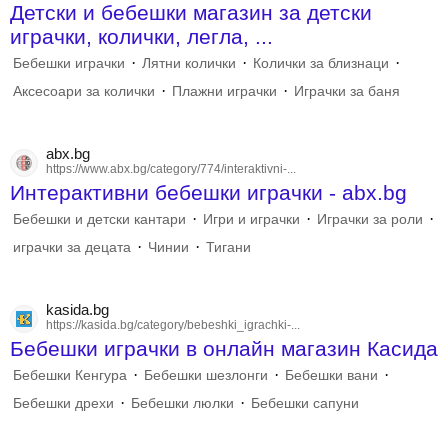
Детски и бебешки магазин за детски
играчки, колички, легла, ...
·
·
·
Бебешки играчки
Лятни колички
Колички за близнаци
·
·
Аксесоари за колички
Плажни играчки
Играчки за баня
abx.bg
https://www.abx.bg/category/774/interaktivni-...
Интерактивни бебешки играчки - abx.bg
·
·
·
Бебешки и детски кантари
Игри и играчки
Играчки за роли
·
·
играчки за децата
Чинии
Тигани
kasida.bg
https://kasida.bg/category/bebeshki_igrachki-...
Бебешки играчки в онлайн магазин Касида
·
·
·
Бебешки Кенгура
Бебешки шезлонги
Бебешки вани
·
·
Бебешки дрехи
Бебешки люлки
Бебешки сапуни