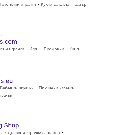
·
·
Текстилни играчки
Кукли за куклен театър
...
ds.com
·
·
·
ени играчки
Игри
Промоции
Книги
s.eu
·
·
Бебешки играчки
Плюшени играчки
грачки
ng Shop
·
·
ки
Дървени играчки за навън