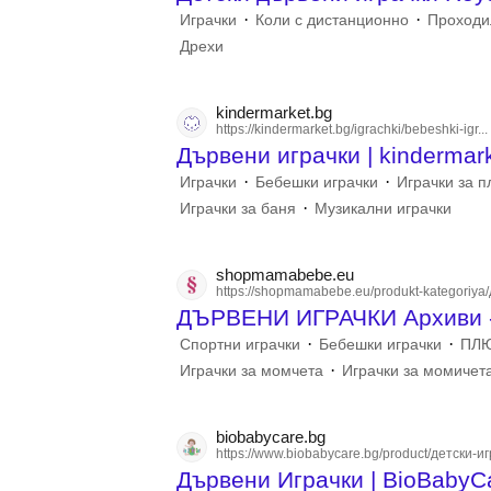
·
·
Играчки
Коли с дистанционно
Проходи
Дрехи
kindermarket.bg
https://kindermarket.bg/igrachki/bebeshki-igr...
Дървени играчки | kindermar
·
·
Играчки
Бебешки играчки
Играчки за п
·
Играчки за баня
Музикални играчки
shopmamabebe.eu
https://shopmamabebe.eu/produkt-kategoriya/д
ДЪРВЕНИ ИГРАЧКИ Архиви 
·
·
Спортни играчки
Бебешки играчки
ПЛЮ
·
Играчки за момчета
Играчки за момичет
biobabycare.bg
https://www.biobabycare.bg/product/детски-игр
Дървени Играчки | BioBabyC