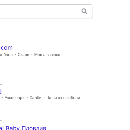
i.com
·
·
·
за баня
Скари
Маша за коса
..
g
·
·
·
Аксесоари
Халби
Чаши за влюбени
...
al Baby Пловдив