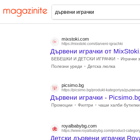
mixstoki.com
https://mixstoki.com/darveni-igrachki
Дървени играчки от MixStok
·
БЕБЕШКИ И ДЕТСКИ ИГРАЧКИ
Играчки 
·
Полезни уреди
Детска люлка
picsimo.bg
https://picsimo.bg/produkt-kategoriya/дървени.
Дървени играчки - Picsimo.b
·
·
Промоции
Филтри
чаши халби бутилки
royalbabybg.com
https://www.royalbabybg.com/product-category/
Детски дървени играчки Roy