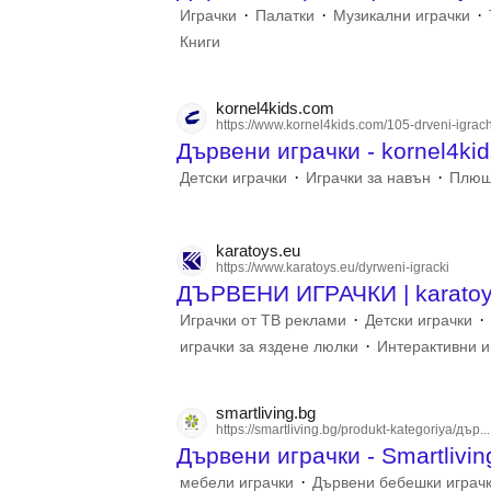
·
·
·
Играчки
Палатки
Музикални играчки
Книги
kornel4kids.com
https://www.kornel4kids.com/105-drveni-igrach
Дървени играчки - kornel4ki
·
·
Детски играчки
Играчки за навън
Плюш
karatoys.eu
https://www.karatoys.eu/dyrweni-igracki
ДЪРВЕНИ ИГРАЧКИ | karatoy
·
·
Играчки от ТВ реклами
Детски играчки
·
играчки за яздене люлки
Интерактивни и
smartliving.bg
https://smartliving.bg/produkt-kategoriya/дър...
Дървени играчки - Smartlivi
·
мебели играчки
Дървени бебешки играч