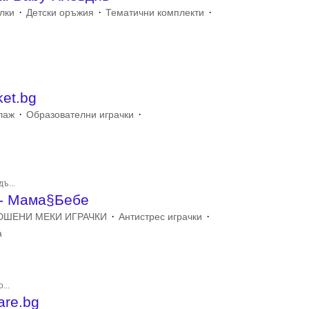
·
·
·
лки
Детски оръжия
Тематични комплекти
ket.bg
·
·
лаж
Образователни играчки
ъ...
- Мама§Бебе
·
·
ШЕНИ МЕКИ ИГРАЧКИ
Антистрес играчки
а
...
are.bg