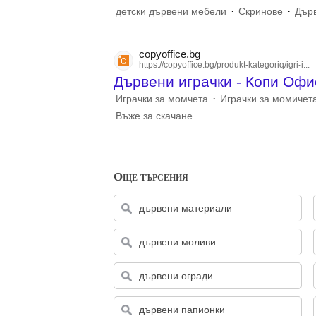
·
·
детски дървени мебели
Скринове
Дърв
copyoffice.bg
https://copyoffice.bg/produkt-kategoriq/igri-i...
Дървени играчки - Копи Офи
·
Играчки за момчета
Играчки за момичет
Въже за скачане
Още търсения
дървени материали
дървени моливи
дървени огради
дървени папионки