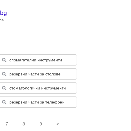
.bg
ла
спомагателни инструменти
резервни части за столове
стоматологични инструменти
резервни части за телефони
7
8
9
>