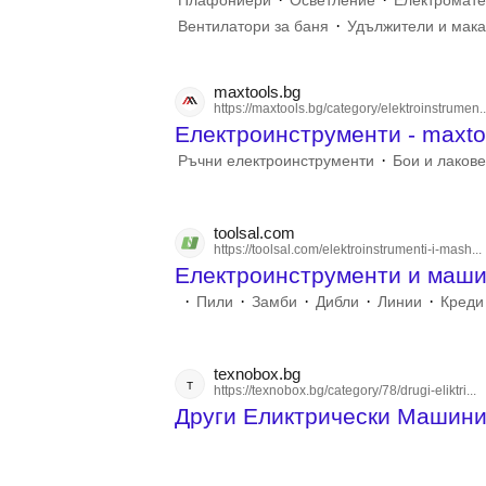
Плафониери
Осветление
Електромат
·
Вентилатори за баня
Удължители и мак
maxtools.bg
https://maxtools.bg/category/elektroinstrumen..
Електроинструменти - maxto
·
Ръчни електроинструменти
Бои и лаков
toolsal.com
https://toolsal.com/elektroinstrumenti-i-mash...
Електроинструменти и машин
·
·
·
·
·
Пили
Замби
Дибли
Линии
Креди
texnobox.bg
t
https://texnobox.bg/category/78/drugi-eliktri...
Други Еликтрически Машин