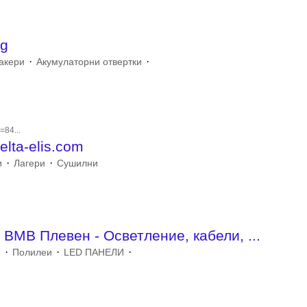
.
bg
·
·
акери
Акумулаторни отвертки
=84...
ta-elis.com
·
·
и
Лагери
Сушилни
.
ВМВ Плевен - Осветление, кабели, ...
·
·
·
и
Полилеи
LED ПАНЕЛИ