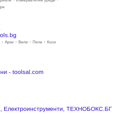
ериали
Измервателни уреди
ари
.
ols.bg
·
·
·
·
е
Арки
Вили
Пили
Коси
и - toolsal.com
и, Електроинструменти, ТЕХНОБОКС.БГ