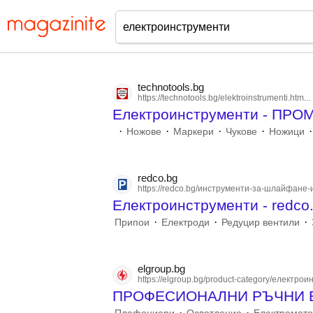
technotools.bg
https://technotools.bg/elektroinstrumenti.htm...
Електроинструменти - ПР
·
·
·
·
·
Ножове
Маркери
Чукове
Ножици
redco.bg
https://redco.bg/инструменти-за-шлайфане-и
Електроинструменти - redco
·
·
·
Припои
Електроди
Редуцир вентили
elgroup.bg
https://elgroup.bg/product-category/електроин.
ПРОФЕСИОНАЛНИ РЪЧНИ 
·
·