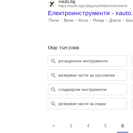
xauto.bg
https://xauto.bg/category/elektroinstrumenti
Електроинструменти - xauto
·
·
·
·
·
Пили
Вили
Коси
Резци
Длета
Ши
Още търсения
ротационни инструменти
резервни части за пръскачки
сладкарски инструменти
резервни части за скари
<
3
4
5
6