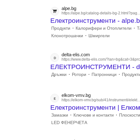
alpe.bg
https://alpe.bg/catalog-details-bg-2.html?pag..
Електроинструменти - alpe.
·
·
Продукти
Калорифери и Отоплители
Т
·
Клонотрошачки
Шмиргели
delta-elis.com
d
https://www.delta-elis.com/?lan=bg&cat=3&prc
ЕЛЕКТРОИНСТРУМЕНТИ - del
·
·
·
Дръжки
Ротори
Патронници
Продукт
elkom-vmv.bg
e
https://elkom-vmv.bg/sub/41/instrumenti/elekt..
Електроинструменти | Елком 
·
·
Замазки
Ключове и контакти
Плоскост
LED ФЕНЕРЧЕТА