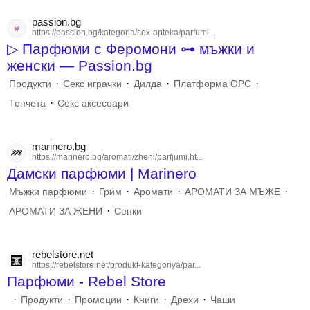
passion.bg
https://passion.bg/kategoria/sex-apteka/parfumi...
▷ Парфюми с Феромони ⊶ мъжки и
женски — Passion.bg
·
·
·
·
Продукти
Секс играчки
Дилда
Платформа ОРС
·
Топчета
Секс аксесоари
marinero.bg
https://marinero.bg/aromati/zheni/parfjumi.ht...
Дамски парфюми | Marinero
·
·
·
·
Мъжки парфюми
Грим
Аромати
АРОМАТИ ЗА МЪЖЕ
·
АРОМАТИ ЗА ЖЕНИ
Сенки
rebelstore.net
https://rebelstore.net/produkt-kategoriya/par...
Парфюми - Rebel Store
·
·
·
·
·
Продукти
Промоции
Книги
Дрехи
Чаши