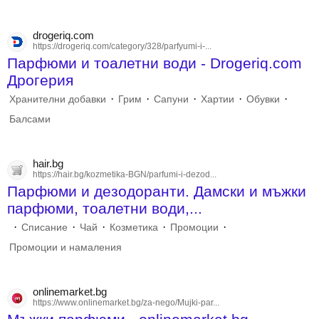
drogeriq.com
https://drogeriq.com/category/328/parfyumi-i-...
Парфюми и тоалетни води - Drogeriq.com
Дрогерия
·
·
·
·
·
Хранителни добавки
Грим
Сапуни
Хартии
Обувки
Балсами
hair.bg
https://hair.bg/kozmetika-BGN/parfumi-i-dezod...
Парфюми и дезодоранти. Дамски и мъжки
парфюми, тоалетни води,...
·
·
·
·
·
Списание
Чай
Козметика
Промоции
Промоции и намаления
onlinemarket.bg
https://www.onlinemarket.bg/za-nego/Mujki-par...