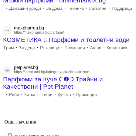
Мъжки парфюми - onlinemarket.bg
·
·
·
·
·
Домашни уреди
За дома
Техника
Животни
Подаръци
maxpharma.bg
https://maxpharma.bg/parfumi/
КОЗМЕТИКА :: Парфюми и тоалетни води
·
·
·
·
·
Грим
За деца
Ръкавици
Промоции
Autan
Козметика
petplanet.bg
https://petplanet.bg/kategoriya/kucheta/kozme...
Парфюми за Куче ᑕ❶ᑐ Трайни и
Качествени | Pet Planet
·
·
·
·
·
Риби
Котки
Птици
Кучета
Промоции
Още търсения
прахосмукачки за дома