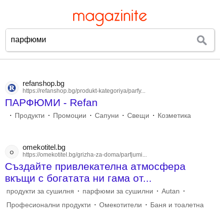
refanshop.bg
https://refanshop.bg/produkt-kategoriya/parfy...
ПАРФЮМИ - Refan
·
·
·
·
·
Продукти
Промоции
Сапуни
Свещи
Козметика
omekotitel.bg
o
https://omekotitel.bg/grizha-za-doma/parfjumi...
Създайте привлекателна атмосфера
вкъщи с богатата ни гама от...
·
·
·
продукти за сушилня
парфюми за сушилни
Autan
·
·
Професионални продукти
Омекотители
Баня и тоалетна